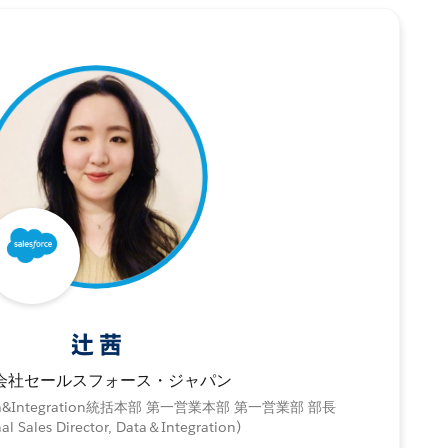
辻 茜
会社セールスフォース・ジャパン
&Integration統括本部 第一営業本部 第一営業部 部長
al Sales Director, Data＆Integration)