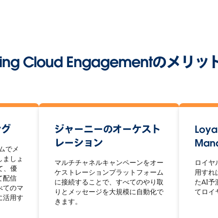
ting Cloud Engagementのメ
ング
ジャーニーのオーケスト
Loya
レーション
Man
ームでメ
しましょ
マルチチャネルキャンペーンをオー
ロイヤ
して、優
ケストレーションプラットフォーム
用すれ
て配信
に接続することで、すべてのやり取
たAI
べてのマ
りとメッセージを大規模に自動化で
てロイ
に活用す
きます。