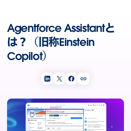
Agentforce Assistantと
は？（旧称Einstein
Copilot）