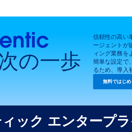
entic
信頼性の高い単一
ージェントが
 次の一歩
ィング業務を
簡単な設定で
るため、導入
無料ではじめ
ィック エンタープ