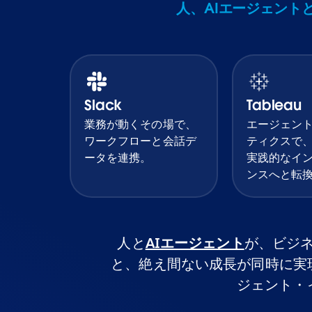
人、AIエージェント
Slack
Tableau
業務が動くその場で、
エージェン
ワークフローと会話デ
ティクスで
ータを連携。
実践的なイ
ンスへと転
人と
AIエージェント
が、ビジ
と、絶え間ない成長が同時に実現でき
ジェント・