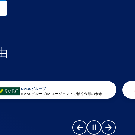
由
SMBCグループ
SMBCグループ×AIエージェントで描く金融の未来
Go to previous slide
Pause carousel
Go to next s