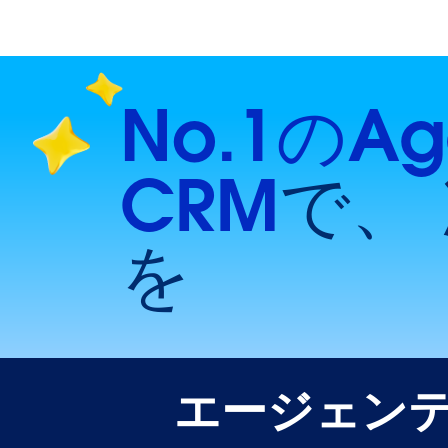
No.1のAg
CRM
で、
を
エージェンテ