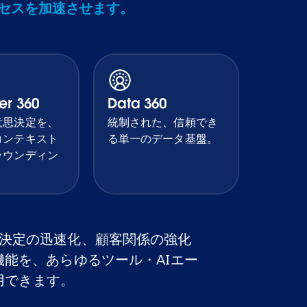
クセスを加速させます。
er 360
Data 360
意思決定を、
統制された、信頼でき
コンテキスト
る単一のデータ基盤。
ラウンディン
決定の迅速化、顧客関係の強化
eの機能を、あらゆるツール・AIエー
用できます。