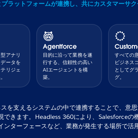
とプラットフォームが連携し、共にカスタマーサ
Agentforce
Custom
ト型アナリ
目的に沿って業務を遂
すべての
、データを
行する、信頼性の高い
ビジネス
ンテリジェ
AIエージェントを構
としてグ
換。
築。
グ。
ネスを支えるシステムの中で連携することで、意思
ます。Headless 360により、Salesforc
インターフェースなど、業務が発生する場所で活