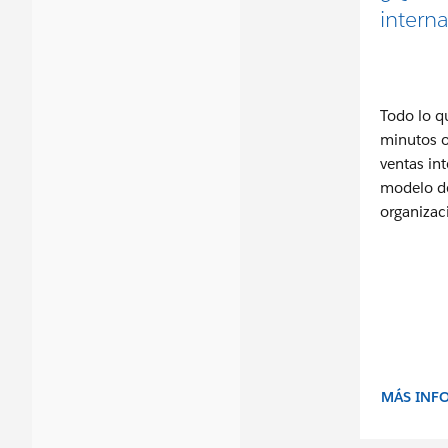
intern
Todo lo q
minutos o
ventas in
modelo de
organizac
MÁS INF