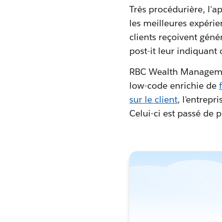
Très procédurière, l'a
les meilleures expérie
clients reçoivent gé
post-it leur indiquant 
RBC Wealth Management
low-code enrichie de
sur le client
, l'entrep
Celui-ci est passé de