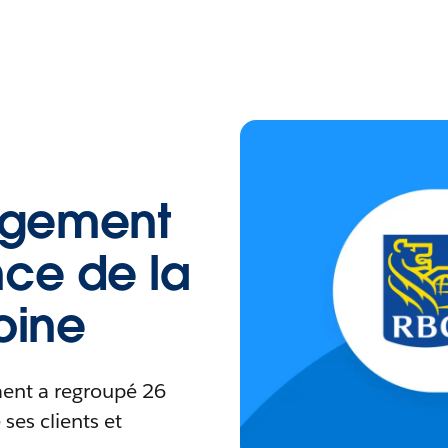
agement
nce de la
oine
nt a regroupé 26
ses clients et