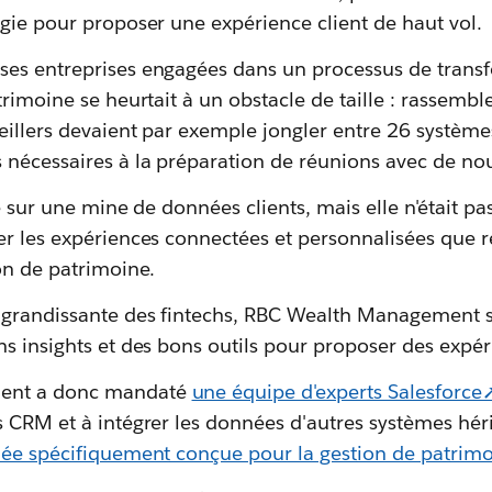
gie pour proposer une expérience client de haut vol.
es entreprises engagées dans un processus de transfo
trimoine se heurtait à un obstacle de taille : rassemb
illers devaient par exemple jongler entre 26 système
 nécessaires à la préparation de réunions avec de nou
se sur une mine de données clients, mais elle n'était p
r les expériences connectées et personnalisées que r
on de patrimoine.
 grandissante des fintechs, RBC Wealth Management s
ns insights et des bons outils pour proposer des expé
ent a donc mandaté
une équipe d'experts Salesforce
 CRM et à intégrer les données d'autres systèmes héri
iée spécifiquement conçue pour la gestion de patrim