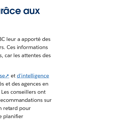
grâce aux
BC leur a apporté des
rs. Ces informations
, car les attentes des
yse➚
et
d'intelligence
és et des agences en
 Les conseillers ont
es recommandations sur
en retard pour
 planifier