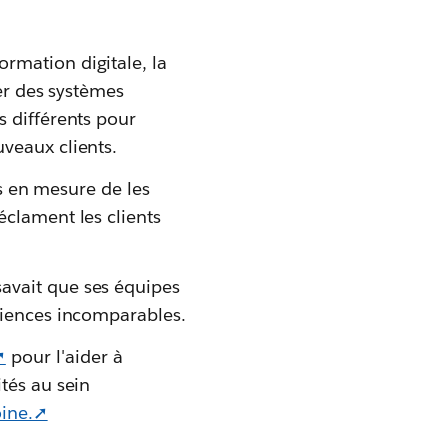
rmation digitale, la
ler des systèmes
s différents pour
veaux clients.
as en mesure de les
éclament les clients
avait que ses équipes
riences incomparables.
➚
pour l'aider à
tés au sein
oine.➚