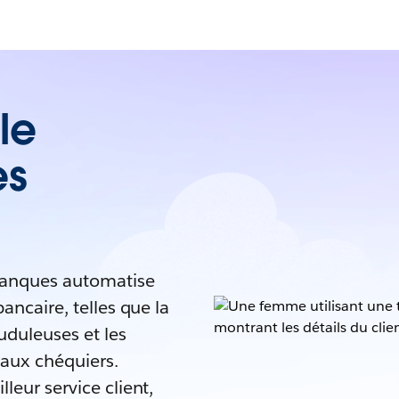
le
es
 banques automatise
ancaire, telles que la
auduleuses et les
aux chéquiers.
leur service client,