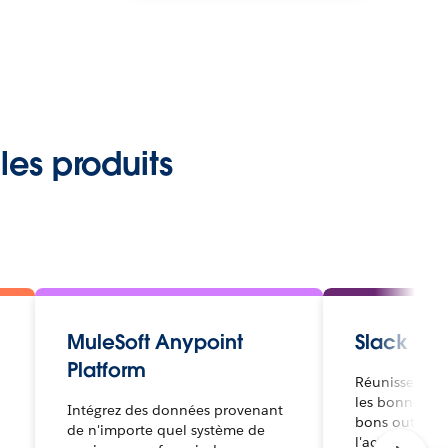
les produits
MuleSoft Anypoint
Slack
Platform
Réunissez les
les bonnes in
Intégrez des données provenant
bons outils p
de n'importe quel système de
l'activité.