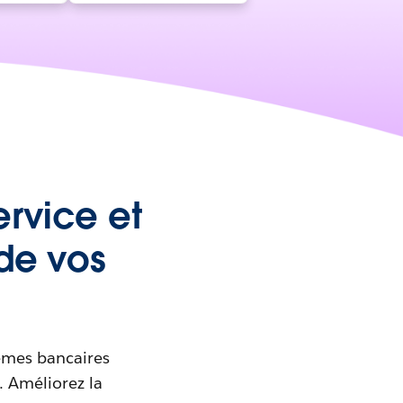
ervice et
de vos
tèmes bancaires
n. Améliorez la