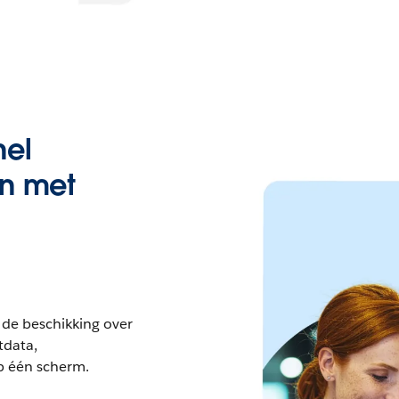
nel
en met
de beschikking over
tdata,
op één scherm.