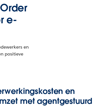
 Order
r e-
medewerkers en
n positieve
erwerkingskosten en
mzet met agentgestuurd