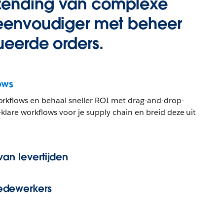
zending van complexe
 eenvoudiger met beheer
ueerde orders.
ows
rkflows en behaal sneller ROI met drag-and-drop-
klare workflows voor je supply chain en breid deze uit
van levertijden
edewerkers