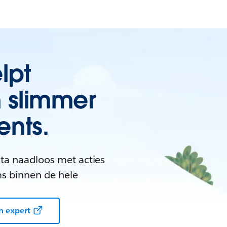
lpt
n slimmer
ents.
ata naadloos met acties
s binnen de hele
n expert