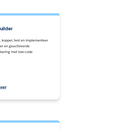
uilder
 koppel, test en implementeer
ser en geactiveerde
sering met low-code.
eer