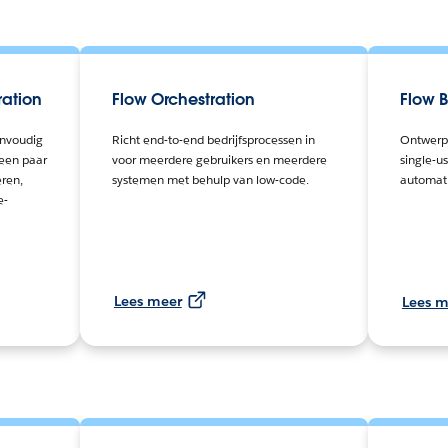
ration
Flow Orchestration
Flow B
envoudig
Richt end-to-end bedrijfsprocessen in
Ontwerp,
een paar
voor meerdere gebruikers en meerdere
single-u
eren,
systemen met behulp van low-code.
automati
e-
Lees meer
Lees m