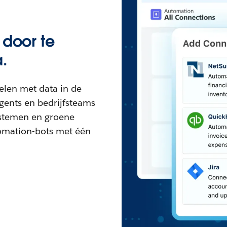
 door te
.
elen met data in de
ents en bedrijfsteams
stemen en groene
omation-bots met één