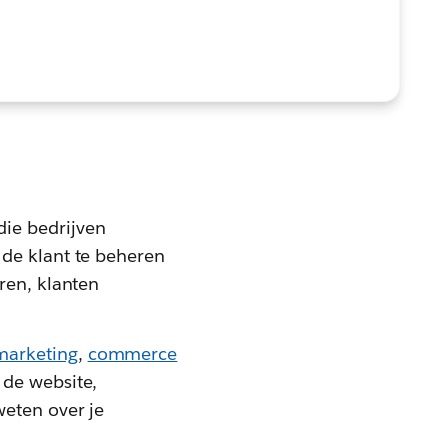
ie bedrijven
 de klant te beheren
eren, klanten
marketing
,
commerce
 de website,
weten over je