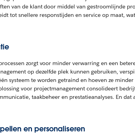
ften van de klant door middel van gestroomlijnde pr
eidt tot snellere responstijden en service op maat, w
tie
processen zorgt voor minder verwarring en een betere
agement op dezelfde plek kunnen gebruiken, verspil
én systeem te worden getraind en hoeven ze minder 
ossing voor projectmanagement consolideert bedrijf
ommunicatie, taakbeheer en prestatieanalyses. En dat 
spellen en personaliseren