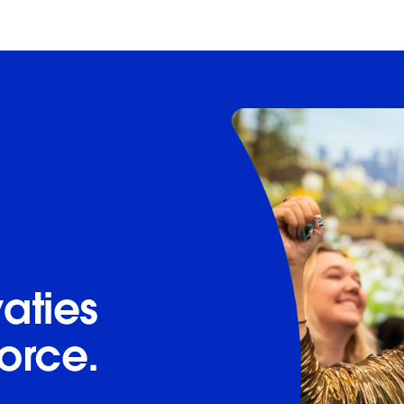
aties
orce.