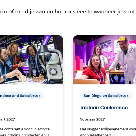
nu in of meld je aan en hoor als eerste wanneer je kunt 
ncisco and Salesforce+
San Diego en Salesforce+
Tableau Conference
art 2027
Voorjaar 2027
kse conferentie voor Salesforce-
Het vlaggenschipevenement voor
ars, admins, architecten en IT-
analyseliefhebbers