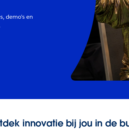
es, demo's en
.
dek innovatie bij jou in de b