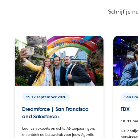
Schrijf je 
15-17 september 2026
San Fra
Dreamforce | San Francisco
TDX
and Salesforce+
10–11 ma
Leer van experts en échte AI-toepassingen,
De jaarlij
en ontdek de blauwdruk voor jouw Agentic
ontwikkela