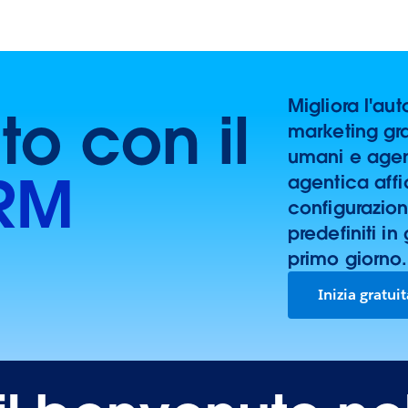
Migliora l'au
ito con il
marketing gra
umani e agen
CRM
agentica aff
configurazio
predefiniti in
primo giorno.
Inizia gratu