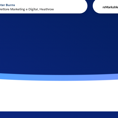
Phil Hess
eting e Digital, Heathrow
CEO, reMar