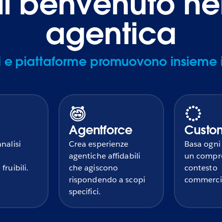
il benvenuto ne
agentica
 e piattaforme promuovono insieme il 
Agentforce
Custo
nalisi
Crea esperienze
Basa ogni
agentiche affidabili
un compr
fruibili.
che agiscono
contesto
rispondendo a scopi
commerci
specifici.