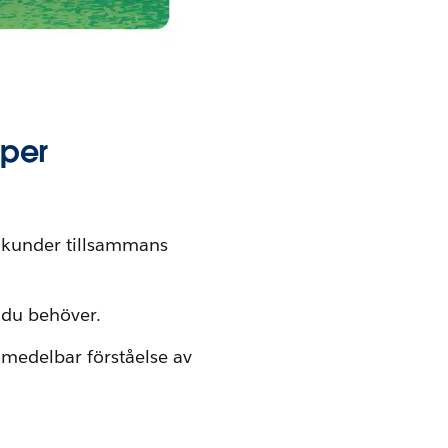
lper
a kunder tillsammans
 du behöver.
omedelbar förståelse av