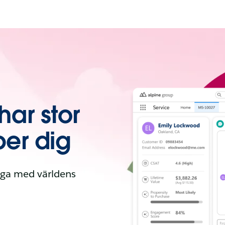
ar stor
per dig
åga med världens