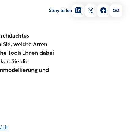
Story teilen
urchdachtes
n Sie, welche Arten
che Tools Ihnen dabei
ken Sie die
enmodellierung und
elt