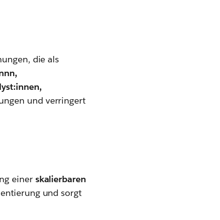
hungen, die als
nnn,
yst:innen,
rungen und verringert
ung einer
skalierbaren
mentierung und sorgt