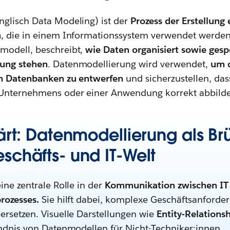
glisch Data Modeling) ist der
Prozess der Erstellung 
n
, die in einem Informationssystem verwendet werden.
modell, beschreibt,
wie Daten organisiert sowie ges
hung stehen
. Datenmodellierung wird verwendet,
um d
on Datenbanken zu entwerfen
und sicherzustellen, dass
Unternehmens oder einer Anwendung korrekt abbild
ärt: Datenmodellierung als B
schäfts- und IT-Welt
ine zentrale Rolle in der
Kommunikation zwischen IT 
rozesses.
Sie hilft dabei, komplexe Geschäftsanforde
ersetzen. Visuelle Darstellungen wie
Entity-Relation
ändnis von Datenmodellen für Nicht-Techniker:innen.