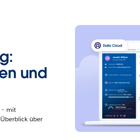
g:
den und
 – mit
Überblick über