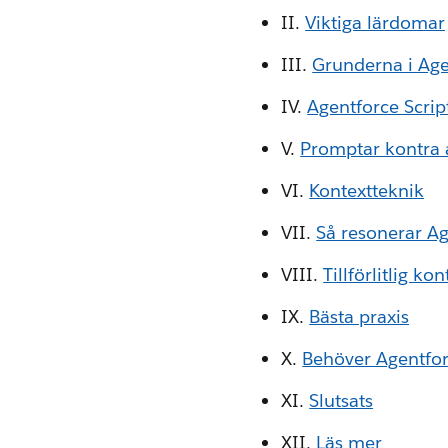
II.
Viktiga lärdomar
III.
Grunderna i Age
IV.
Agentforce Scrip
V.
Promptar kontra 
VI.
Kontextteknik
VII.
Så resonerar A
VIII.
Tillförlitlig kon
IX.
Bästa praxis
X.
Behöver Agentfo
XI.
Slutsats
XII.
Läs mer