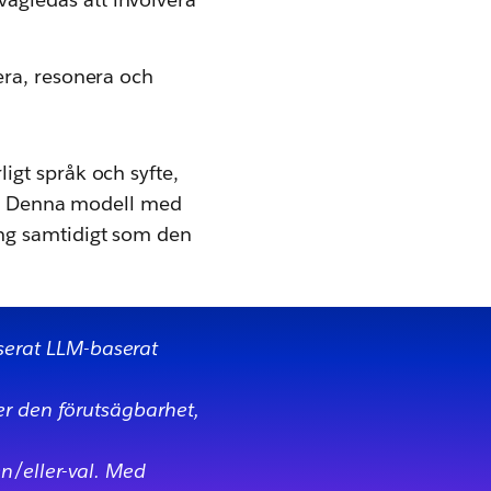
era, resonera och
ligt språk och syfte,
ik. Denna modell med
ng samtidigt som den
serat LLM-baserat
er den förutsägbarhet,
n/eller-val. Med