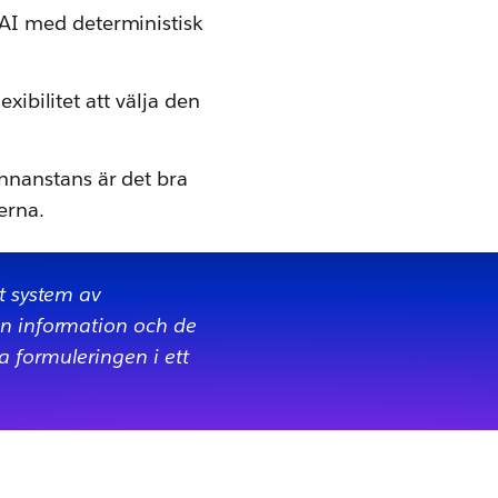
 AI med deterministisk
xibilitet att välja den
nnanstans är det bra
erna.
tt system av
den information och de
a formuleringen i ett