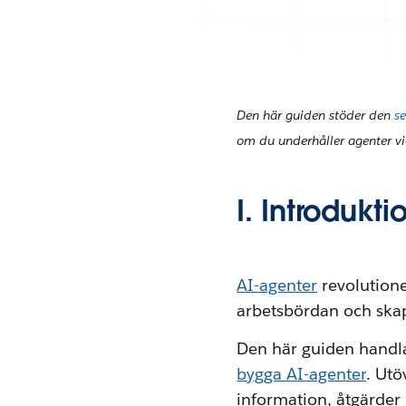
Den här guiden stöder den
se
om du underhåller agenter via
I. Introdukti
AI-agenter
revolutione
arbetsbördan och skap
Den här guiden hand
bygga AI-agenter
. Utö
information, åtgärder