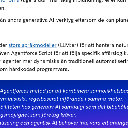
en.
 från andra generativa AI-verktyg eftersom de kan plan
nder
stora språkmodeller
(LLM:er) för att hantera natur
en Agentforce Script för att följa specifik affärslog
 agenter mer dynamiska än traditionell automatiseri
lig som hårdkodad programvara.
Agentforces metod för att kombinera sannolikhetsba
ministiskt, regelbaserat utförande i samma motor.
ibiliteten hos generativ AI samtidigt som det bibehåll
ngsmöjlighet som företag kräver.
isering och agentisk AI behöver inte vara ett antinge