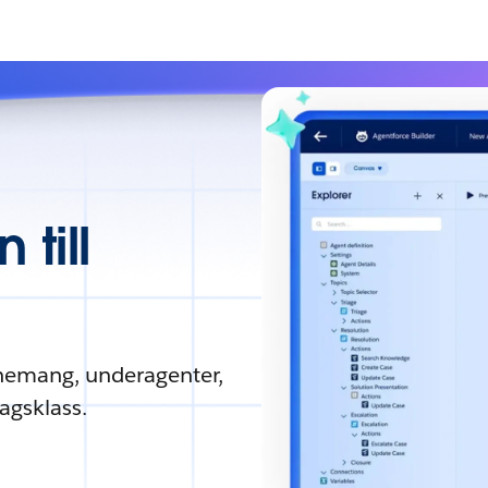
till
onemang, underagenter,
tagsklass.