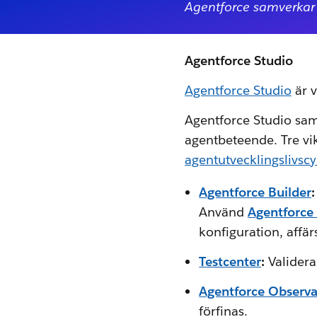
Agentforce samverkar
Agentforce Studio
Agentforce Studio
är v
Agentforce Studio saml
agentbeteende. Tre vi
agentutvecklingslivsc
Agentforce Builder
Använd
Agentforce 
konfiguration, affär
Testcenter
:
Validera
Agentforce Observab
förfinas.