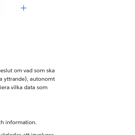
 beslut om vad som ska
ta yttrande), autonomt
fiera vilka data som
ch information.
vägledas att involvera