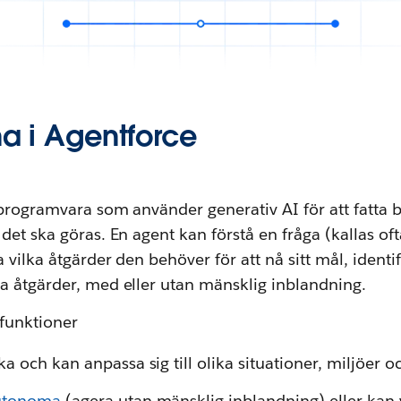
na i Agentforce
 programvara som använder generativ AI för att fatta
det ska göras. En agent kan förstå en fråga (kallas of
 vilka åtgärder den behöver för att nå sitt mål, identi
a åtgärder, med eller utan mänsklig inblandning.
 funktioner
 och kan anpassa sig till olika situationer, miljöer o
utonoma
(agera utan mänsklig inblandning) eller kan 