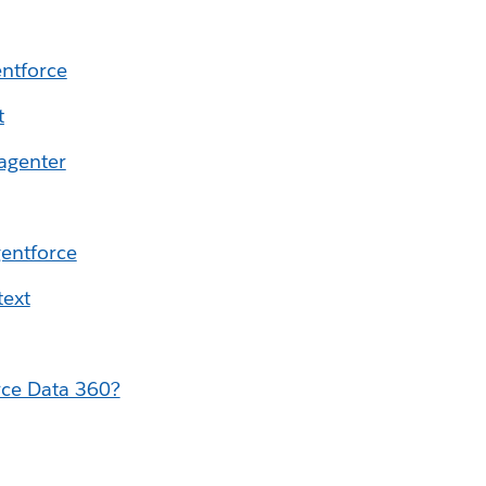
ntforce
t
agenter
gentforce
text
rce Data 360?