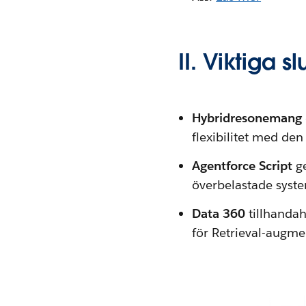
II. Viktiga sl
Hybridresonemang
flexibilitet med den
Agentforce Script
ge
överbelastade syst
Data 360
tillhanda
för Retrieval-augme