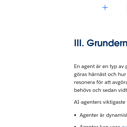
III. Grunder
En agent är en typ av
göras härnäst och hur 
resonera för att avgöra
behövs och sedan vidt
AI-agenters viktigaste
Agenter är dynamiska
Agenter kan vara
a