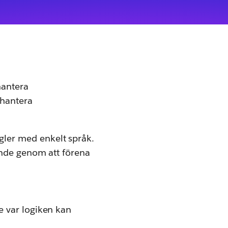
hantera
 hantera
gler med enkelt språk.
eende genom att förena
e var logiken kan