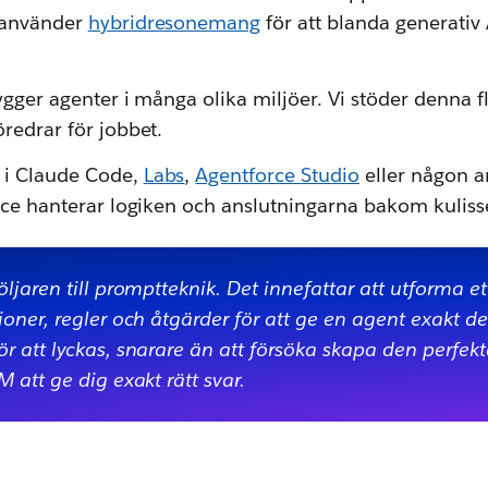
använder
hybridresonemang
för att blanda generativ
ygger agenter i många olika miljöer. Vi stöder denna fle
redrar för jobbet.
 i Claude Code,
Labs
,
Agentforce Studio
eller någon a
orce hanterar logiken och anslutningarna bakom kuliss
öljaren till promptteknik. Det innefattar att utforma e
ioner, regler och åtgärder för att ge en agent exakt 
r att lyckas, snarare än att försöka skapa den perfekt
 att ge dig exakt rätt svar.