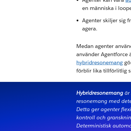
en människa i loop
Agenter skiljer sig
agera.
Medan agenter anvä
använder Agentforce äv
hybridresonemang
gör
förblir lika tillförlit
Hybridresonemang
är 
resonemang med deter
Detta ger agenter flex
kontroll och granskni
Deterministisk automat