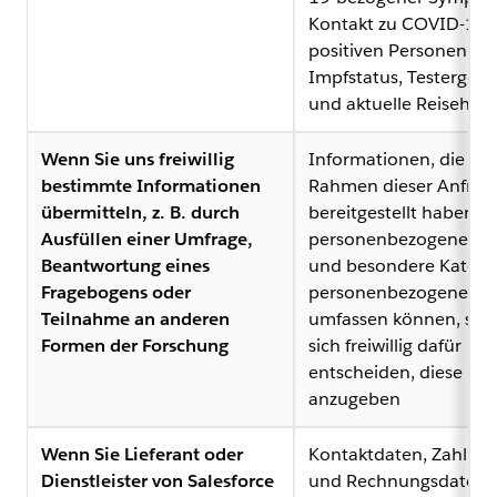
Kontakt zu COVID-19-
positiven Personen,
Impfstatus, Testergebn
und aktuelle Reisehisto
Wenn Sie uns freiwillig
Informationen, die Sie
bestimmte Informationen
Rahmen dieser Anfrag
übermitteln, z. B. durch
bereitgestellt haben u
Ausfüllen einer Umfrage,
personenbezogene Da
Beantwortung eines
und besondere Katego
Fragebogens oder
personenbezogener D
Teilnahme an anderen
umfassen können, sowe
Formen der Forschung
sich freiwillig dafür
entscheiden, diese
anzugeben
Wenn Sie Lieferant oder
Kontaktdaten, Zahlung
Dienstleister von Salesforce
und Rechnungsdaten