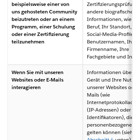
beispielsweise einer von
Zertifizierungsprüfung
uns gehosteten Community
andere biografische
beizutreten oder an einem
Informationen, wie z. B
Programm, einer Schulung
Beruf, Ihr Standort, Ih
oder einer Zertifizierung
Social-Media-Profile o
teilzunehmen
Benutzernamen, Ihr
Firmenname, Ihre
Fachgebiete und Inter
Wenn Sie mit unseren
Informationen über Ih
Websites oder E-Mails
Gerät und Ihre Nutzu
interagieren
unserer Websites oder 
Mails (wie
Internetprotokolladre
(IP-Adressen) oder an
Identifikatoren), die al
personenbezogene Da
gelten können (siehe
Abschnitt 4
unten), un