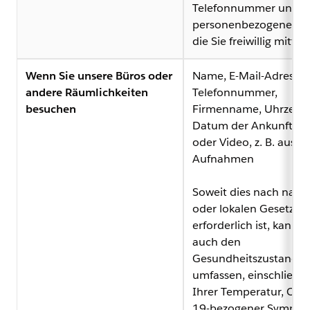
Telefonnummer und a
personenbezogene Da
die Sie freiwillig mittei
Wenn Sie unsere Büros oder
Name, E-Mail-Adresse,
andere Räumlichkeiten
Telefonnummer,
besuchen
Firmenname, Uhrzeit 
Datum der Ankunft, Bi
oder Video, z. B. aus C
Aufnahmen
Soweit dies nach nati
oder lokalen Gesetzen
erforderlich ist, kann d
auch den
Gesundheitszustand
umfassen, einschließli
Ihrer Temperatur, COV
19-bezogener Sympto