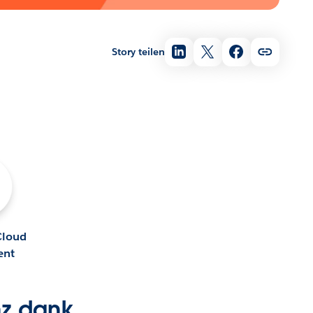
Story teilen
Cloud
ent
nz dank