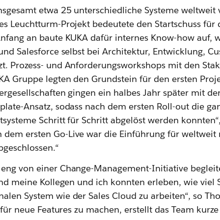
nsgesamt etwa 25 unterschiedliche Systeme weltweit 
es Leuchtturm-Projekt bedeutete den Startschuss für 
 Anfang an baute KUKA dafür internes Know-how auf, 
und Salesforce selbst bei Architektur, Entwicklung, C
t. Prozess- und Anforderungsworkshops mit den Stak
KA Gruppe legten den Grundstein für den ersten Pro
rgesellschaften gingen ein halbes Jahr später mit der
plate-Ansatz, sodass nach dem ersten Roll-out die ga
systeme Schritt für Schritt abgelöst werden konnten“, 
dem ersten Go-Live war die Einführung für weltweit
abgeschlossen.“
eng von einer Change-Management-Initiative begleit
und meine Kollegen und ich konnten erleben, wie viel
alen System wie der Sales Cloud zu arbeiten“, so Th
t für neue Features zu machen, erstellt das Team kurze