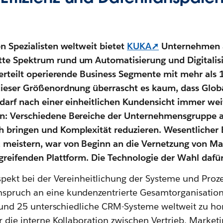
en Spezialisten weltweit bietet
KUKA➚
Unternehmen a
te Spektrum rund um Automatisierung und Digitalisi
 verteilt operierende Business Segmente mit mehr als 
dieser Größenordnung überrascht es kaum, dass Glob
edarf nach einer einheitlichen Kundensicht immer wei
n: Verschiedene Bereiche der Unternehmensgruppe a
 bringen und Komplexität reduzieren. Wesentlicher B
 meistern, war von Beginn an die Vernetzung von Mar
greifenden Plattform. Die Technologie der Wahl dafür 
spekt bei der Vereinheitlichung der Systeme und Prozes
spruch an eine kundenzentrierte Gesamtorganisation 
t, rund 25 unterschiedliche CRM-Systeme weltweit zu 
r die interne Kollaboration zwischen Vertrieb, Market