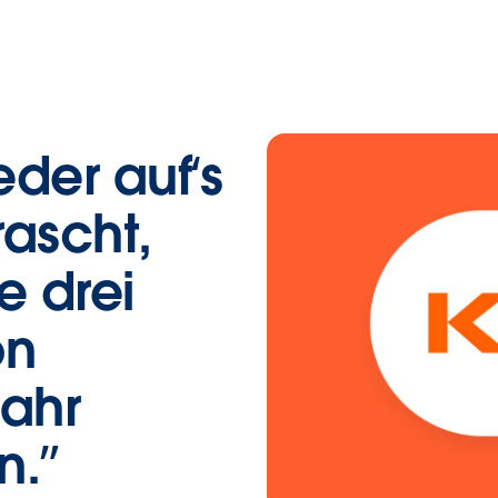
eder auf‘s
rascht,
e drei
on
Jahr
n.”