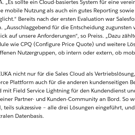
„Es sollte ein Cloud-basiertes System für eine verei
e mobile Nutzung als auch ein gutes Reporting sowie 
icht.“ Bereits nach der ersten Evaluation war Salesfo
n. „Ausschlaggebend für die Entscheidung zugunsten 
ck auf unsere Anforderungen“, so Preiss. „Dazu zählte
dule wie CPQ (Configure Price Quote) und weitere Lö
roffenen Nutzergruppen, ob intern oder extern, ob mo
UKA nicht nur für die Sales Cloud als Vertriebslösun
force Plattform auch für die anderen kundenseitigen 
d mit Field Service Lightning für den Kundendienst 
g einer Partner- und Kunden-Community an Bord. So 
l, teils sukzessive – alle drei Lösungen eingeführt, und
tralen Datenbasis.