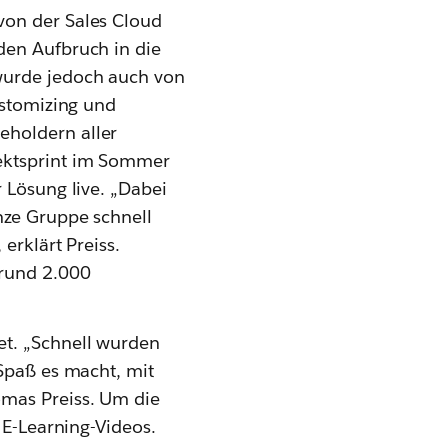
von der Sales Cloud
den Aufbruch in die
wurde jedoch auch von
ustomizing und
eholdern aller
jektsprint im Sommer
 Lösung live. „Dabei
nze Gruppe schnell
erklärt Preiss.
 rund 2.000
et. „Schnell wurden
 Spaß es macht, mit
omas Preiss. Um die
 E-Learning-Videos.