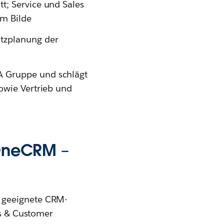
t; Service und Sales
im Bilde
atzplanung der
A Gruppe und schlägt
sowie Vertrieb und
 OneCRM –
e geeignete CRM-
es & Customer