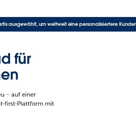
rtis ausgewählt, um weltweit eine personalisiertere Kunden
d für
nen
u – auf einer
t-first-Plattform mit