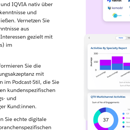
 und IQVIA nativ über
kenntnisse und
eßen. Vernetzen Sie
nntnisse aus
nteressen gezielt mit
s) im
formieren Sie die
lungsakzeptanz mit
 im Podcast-Stil, die Sie
ten kundenspezifischen
gs- und
ger Kund:innen.
 Sie echte digitale
branchenspezifischen