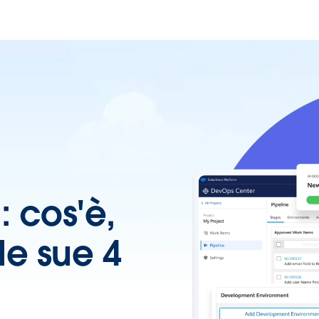
 cos'è,
le sue 4