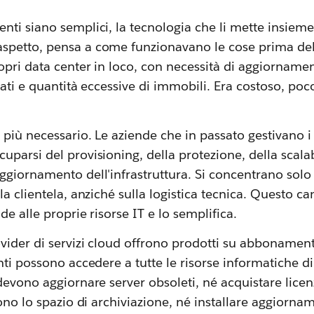
ti siano semplici, la tecnologia che li mette insiem
petto, pensa a come funzionavano le cose prima del 
opri data center in loco, con necessità di aggiornamen
rati e quantità eccessive di immobili. Era costoso, poc
più necessario. Le aziende che in passato gestivano i
parsi del provisioning, della protezione, della scalabi
giornamento dell'infrastruttura. Si concentrano solo 
la clientela, anziché sulla logistica tecnica. Questo 
de alle proprie risorse IT e lo semplifica.
vider di servizi cloud offrono prodotti su abbonament
nti possono accedere a tutte le risorse informatiche d
devono aggiornare server obsoleti, né acquistare licenz
cono lo spazio di archiviazione, né installare aggiorna