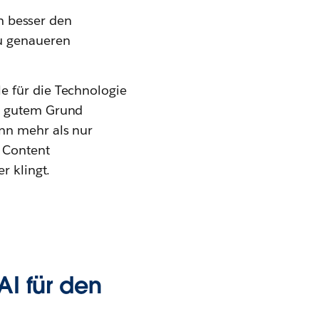
nn besser den
zu genaueren
e für die Technologie
us gutem Grund
n mehr als nur
n Content
r klingt.
AI für den