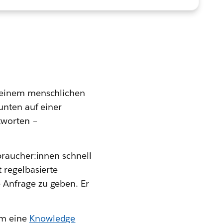
e einem menschlichen
unten auf einer
tworten –
braucher:innen schnell
 regelbasierte
 Anfrage zu geben. Er
mm eine
Knowledge