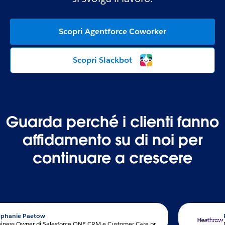
Scopri Agentforce Coworker
Scopri Slackbot
Guarda perché i clienti fanno
affidamento su di noi per
continuare a crescere
Paetow
Peter Bu
Business Owner di Salesforce ONE.CRM e Customer Care presso Volkswagen Group
Direttore 