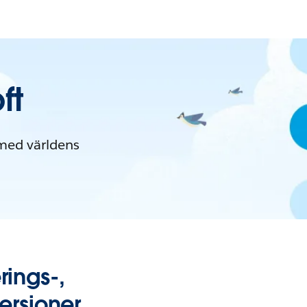
ft
 med världens
rings-,
ersioner.