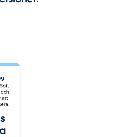
ng
Soft
 och
 att
sera.
ss
ha