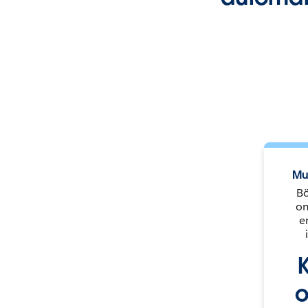
Mu
Bö
om
e
K
o