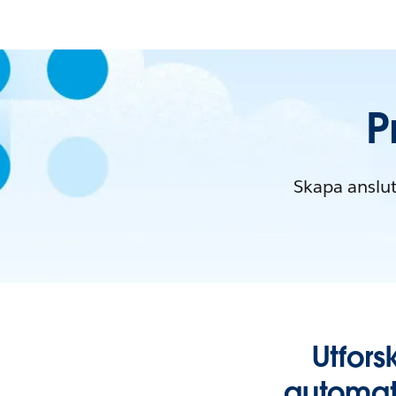
P
Skapa anslut
Utfors
automati