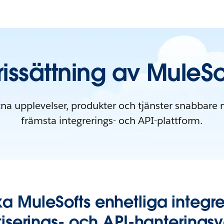
rissättning av MuleSo
na upplevelser, produkter och tjänster snabbare
främsta integrerings- och API-plattform.
ka MuleSofts enhetliga integre
serings- och API-hanteringsv