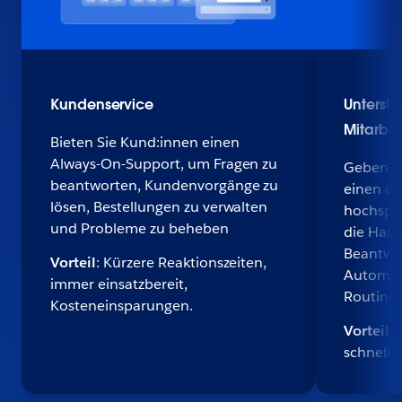
Kundenservice
Unterstü
Mitarbei
Bieten Sie Kund:innen einen
Always-On-Support, um Fragen zu
Geben Si
beantworten, Kundenvorgänge zu
einen au
lösen, Bestellungen zu verwalten
hochspez
und Probleme zu beheben
die Hand,
Beantwo
Vorteil
: Kürzere Reaktionszeiten,
Automat
immer einsatzbereit,
Routinea
Kosteneinsparungen.
Vorteil
:
schnelle