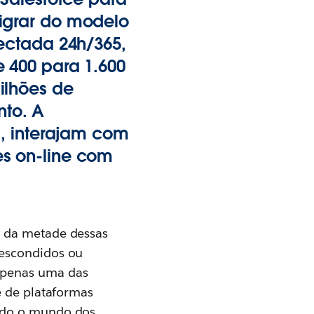
igrar do modelo
ectada 24h/365,
 400 para 1.600
ilhões de
to. A
s, interajam com
s on-line com
s da metade dessas
 escondidos ou
apenas uma das
e de plataformas
ando o mundo dos