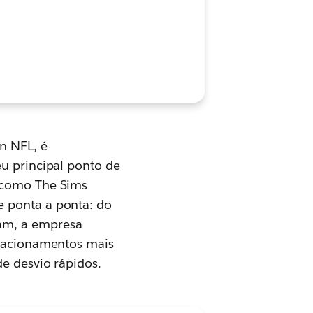
n NFL, é
eu principal ponto de
s como The Sims
e ponta a ponta: do
am, a empresa
relacionamentos mais
de desvio rápidos.