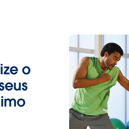
lize o
 seus
ximo