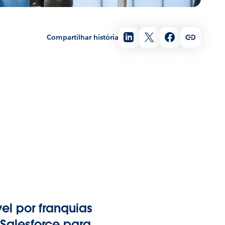
Compartilhar história
el por franquias
 Salesforce para