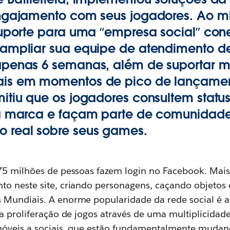
engajamento com seus jogadores. Ao m
suporte para uma “empresa social” con
ampliar sua equipe de atendimento de
apenas 6 semanas, além de suportar m
is em momentos de pico de lançamen
itiu que os jogadores consultem statu
da marca e façam parte de comunidade
 real sobre seus games.
75 milhões de pessoas fazem login no Facebook. Mai
o neste site, criando personagens, caçando objetos
 Mundiais. A enorme popularidade da rede social é 
 a proliferação de jogos através de uma multiplicidad
s móveis a sociais, que estão fundamentalmente mud