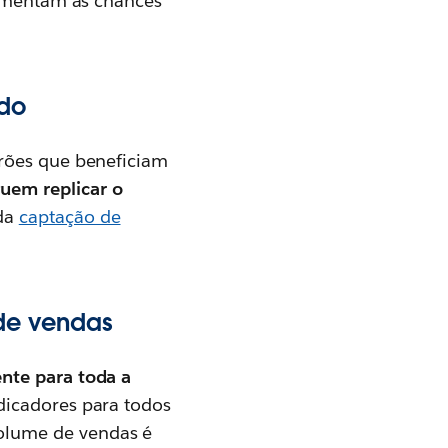
 aumentam as chances
ido
drões que beneficiam
uem replicar o
 da
captação de
 de vendas
nte para toda a
dicadores para todos
olume de vendas é