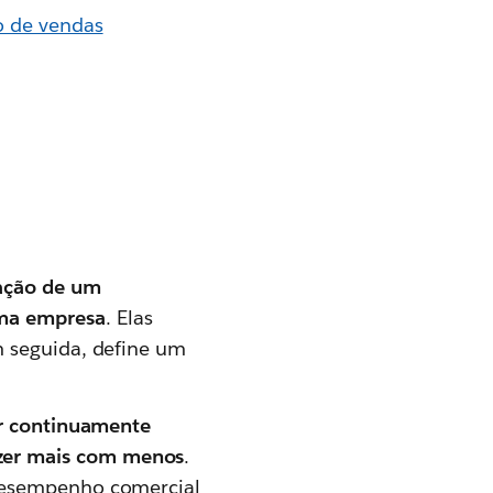
o de vendas
iação de um
uma empresa
. Elas
m seguida, define um
ir continuamente
zer mais com menos
.
 desempenho comercial