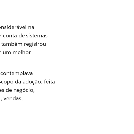
nsiderável na
r conta de sistemas
a também registrou
ar um melhor
o contemplava
scopo da adoção, feita
es de negócio,
, vendas,