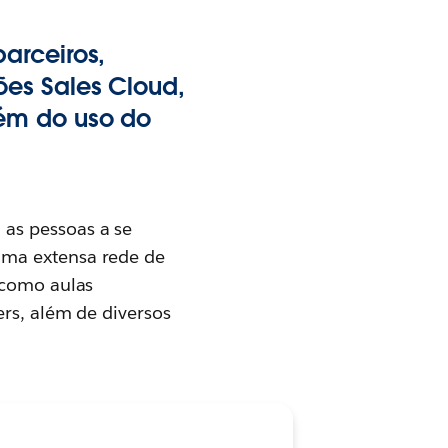
arceiros,
ões Sales Cloud,
lém do uso do
as pessoas a se
uma extensa rede de
 como aulas
ers, além de diversos