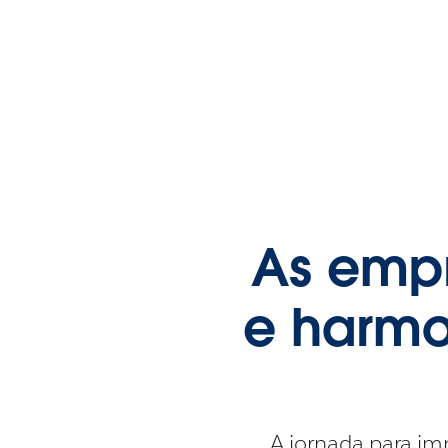
As empr
e harmo
A jornada para imp