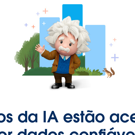
s da IA estão ac
 dados confiávei