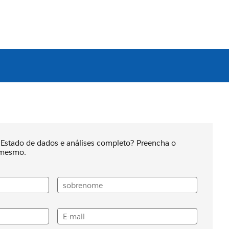
o Estado de dados e análises completo? Preencha o
a mesmo.
sobrenome
E-mail