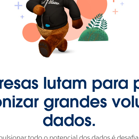
esas lutam para 
nizar grandes vo
dados.
ulsionar todo o potencial dos dados é desafia