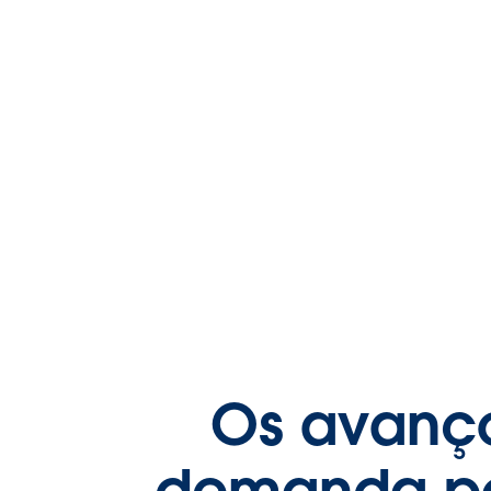
Os avanço
demanda por