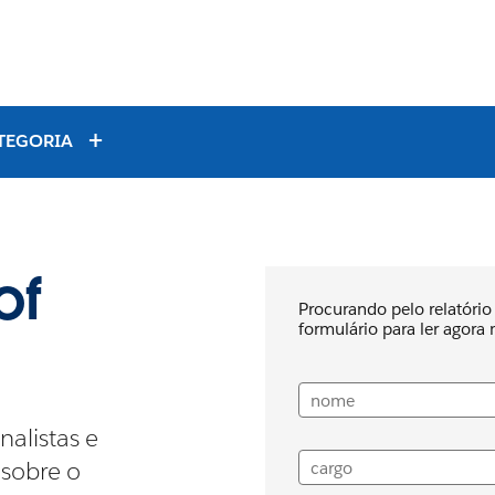
TEGORIA
of
Procurando pelo relatóri
formulário para ler agor
nome
nalistas e
 sobre o
cargo