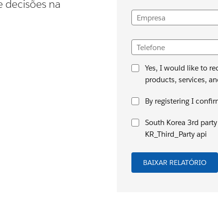
 decisões na
Empresa
Telefone
Yes, I would like to 
products, services, an
By registering I confi
South Korea 3rd party 
KR_Third_Party api
BAIXAR RELATÓRIO