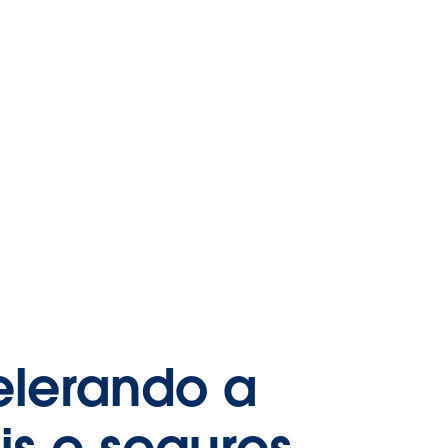
elerando a
s e seguros.