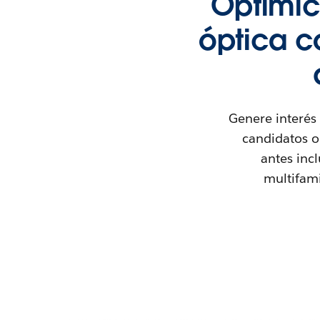
Optimic
óptica c
Genere interés
candidatos ob
antes inc
multifami