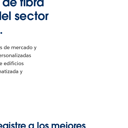
de fibra
el sector
.
es de mercado y
personalizadas
 edificios
matizada y
egistre a los mejores