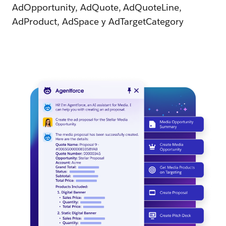
AdOpportunity, AdQuote, AdQuoteLine,
AdProduct, AdSpace y AdTargetCategory